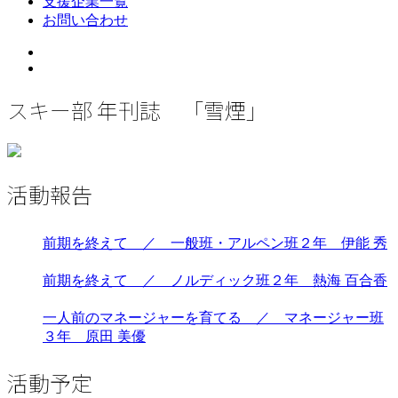
支援企業一覧
お問い合わせ
Twitter
Instagram
スキー部 年刊誌 「雪煙」
活動報告
前期を終えて ／ 一般班・アルペン班２年 伊能 秀
前期を終えて ／ ノルディック班２年 熱海 百合香
一人前のマネージャーを育てる ／ マネージャー班
３年 原田 美優
活動予定