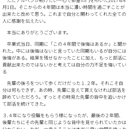
ただアルペンが続けたい一心で部室の門を叩いた2017年4
月1日。そこからの４年間は本当に濃い時間を過ごすことが
出来たと改めて思う。これまで自分と関わってくれた全ての
人に感謝を伝えたい。
本当にありがとうございます。
卒業式当日、同期に「この４年間で後悔はあるか」と聞か
れた。中には後悔はないと言っていた同期もいるが自分には
後悔がある。結果を残せなかったことに加え、もっと部活に
貢献出来たのではないかと考えては自分の力不足を悔いてい
る
先輩の後ろをついて歩くだけだった１.２年。それこそ自
分は何もできず、あの時、先輩に支えて貰えなければ部活を
辞めていただろう。ずっとその時見た先輩の背中を追いかけ
て部活を続けてきた。
３.４年になり役職をもらう様になったが、最後の２年間、
後輩たちにその先輩と同じような背中を見せられていたかは