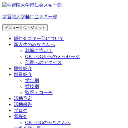
コ
ン
学習院大学輔仁会スキー部
テ
ン
メニューとウィジェット
ツ
へ
輔仁会スキー部について
ス
新入生のみなさんへ
キ
就職に強い！
ッ
OB・OGからのメッセージ
プ
部室へのアクセス
競技紹介
部員紹介
学年別
競技別
監督・コーチ
活動予定
活動報告
ブログ
雪桜会
OB・OGのみなさんへ