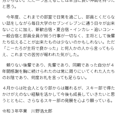
分からない。ただ一つ言えることは本当に良い仲間を持った
と思う。
今年度、これまでの部室で日常を過ごし、部員とくだらな
い話をしながら毎日大学のセブンイレブンに通う日々が出来
ないことに加え、新歓合宿・夏合宿・インカレ・追いコン・
一般合宿と部員全員が揃う行事が一切なく、主将として後輩
たち伝えることが出来たものは少ないのかもしれない。ただ
「こーたろが主将で良かった」と何人かの人から言ってもら
え、これまでの苦労が報われた気がした。
頼りない後輩であり、先輩であり、同期であった自分が４
年間感謝を胸に続けられたのは常に周りにいてくれた人たち
のお陰であり、何度お礼を言っても足らない。
４月からは社会人となり部からは離れるが、スキー部で得た
かけがえのない経験を活かして今後も成長していきたいと思
うとともに、さらなるスキー部の発展を心より願っている。
令和３年卒業 川野浩太郎