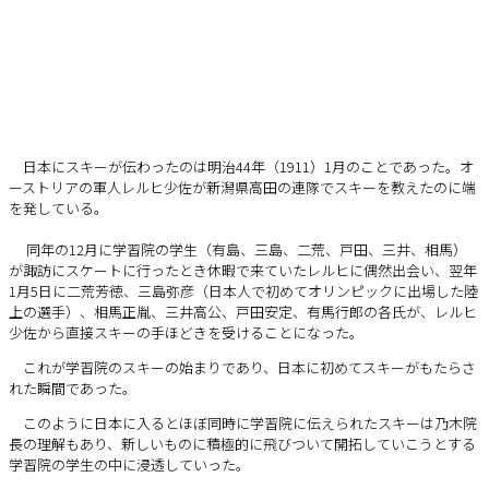
日本にスキーが伝わったのは明治44年（1911）1月のことであった。オ
ーストリアの軍人レルヒ少佐が新潟県高田の連隊でスキーを教えたのに端
を発している。
同年の12月に学習院の学生（有島、三島、二荒、戸田、三井、相馬）
が諏訪にスケートに行ったとき休暇で来ていたレルヒに偶然出会い、翌年
1月5日に二荒芳徳、三島弥彦（日本人で初めてオリンピックに出場した陸
上の選手）、相馬正胤、三井高公、戸田安定、有馬行郎の各氏が、レルヒ
少佐から直接スキーの手ほどきを受けることになった。
これが学習院のスキーの始まりであり、日本に初めてスキーがもたらさ
れた瞬間であった。
このように日本に入るとほぼ同時に学習院に伝えられたスキーは乃木院
長の理解もあり、新しいものに積極的に飛びついて開拓していこうとする
学習院の学生の中に浸透していった。