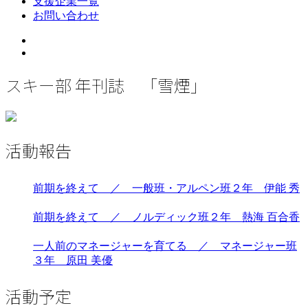
支援企業一覧
お問い合わせ
Twitter
Instagram
スキー部 年刊誌 「雪煙」
活動報告
前期を終えて ／ 一般班・アルペン班２年 伊能 秀
前期を終えて ／ ノルディック班２年 熱海 百合香
一人前のマネージャーを育てる ／ マネージャー班
３年 原田 美優
活動予定