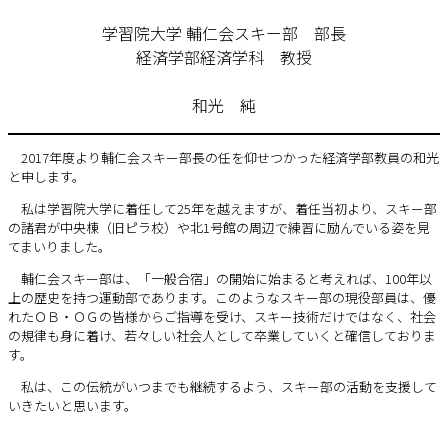
学習院大学 輔仁会スキー部 部長
経済学部経済学科 教授
和光 純
2017年度より輔仁会スキー部長の任を仰せつかった経済学部教員の和光
と申します。
私は学習院大学に着任して25年を越えますが、着任当初より、スキー部
の諸君が中央棟（旧ピラ校）や北1号館の周辺で練習に励んでいる姿を見
てまいりました。
輔仁会スキー部は、「一般合宿」の開始に始まると考えれば、100年以
上の歴史を持つ運動部であります。このようなスキー部の現役部員は、優
れたＯＢ・ＯＧの皆様からご指導を受け、スキー技術だけではなく、社会
の規律も身に着け、若々しい社会人として卒業していくと確信しておりま
す。
私は、この伝統がいつまでも継続するよう、スキー部の活動を支援して
いきたいと思います。