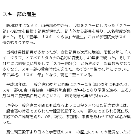
スキー部の誕生
昭和32年になると、山岳部の中から、活動をスキーにしぼった「スキー
部」の設立を目指す部員が現れた。部内外から部員を募り、10名程度が集
まった。そして翌年、「スキーくらぶ」が誕生。これが学習院大学スキー
部の始まりである。
当初は男性部員が多かったが、女性部員も次第に増加。昭和34年に「ス
キークラブ」とすべてカタカナの名称に変更し、40年まで続いた。そして
41年には同好会に昇格して「スキー同好会」と名称変更。部員数もかなり
多くなり、スキー部の黄金時代を迎えた。わずか4年後の45年にはついに
部に昇格、「スキー部」となり、現在に至っている。
平成19年は、一般合宿90周年と同時にスキー部創部50周年にもあたり、
スキー部OB会（雪桜会・相馬諄胤会長）が中心となり準備を進め、去る3
月24日に長野県白馬さのさかスキー場で記念式典が行われた。
現役の一般合宿の期間とも重なるように日程を合わせた記念式典には、
一般合宿の常連であられた常陸宮妃殿下とスキー部OBであられる寛仁親
王殿下のご臨席を賜り、OB、現役、参加者、来賓をあわせて約140名が集
った。
寛仁親王殿下より日本と学習院のスキーの歴史についての講演をいただ