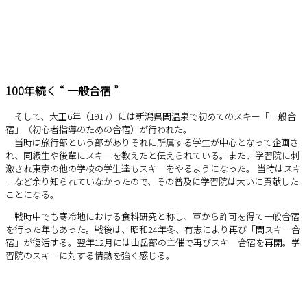
100年続く “ 一般合宿 ”
そして、大正6年（1917）には新潟県関温泉で初めてのスキー「一般合
宿」（初心者指導のための合宿）が行われた。
当時は旅行部という部がありそれに所属する学生が中心となって企画さ
れ、同級生や後輩にスキーを教えたと伝えられている。また、学習院に刺
激され東京の他の学校の学生達もスキーをやるようになった。 当時はスキ
ーなど余り知られていなかったので、その普及に学習院は大いに貢献した
ことになる。
戦時中でも寒冷地における食料研究と称し、軍から許可を得て一般合宿
を行った年もあった。戦後は、昭和24年冬、有志により再び「関スキー合
宿」が復活する。翌年12月には山岳部の主催で再びスキー合宿を再開。学
習院のスキーに対する情熱を強く感じる。