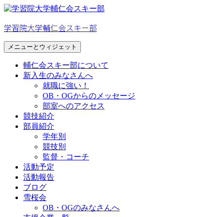
コ
ン
学習院大学輔仁会スキー部
テ
ン
メニューとウィジェット
ツ
へ
輔仁会スキー部について
ス
新入生のみなさんへ
キ
就職に強い！
ッ
OB・OGからのメッセージ
プ
部室へのアクセス
競技紹介
部員紹介
学年別
競技別
監督・コーチ
活動予定
活動報告
ブログ
雪桜会
OB・OGのみなさんへ