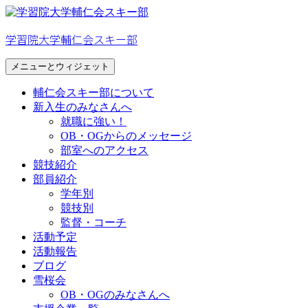
コ
ン
学習院大学輔仁会スキー部
テ
ン
メニューとウィジェット
ツ
へ
輔仁会スキー部について
ス
新入生のみなさんへ
キ
就職に強い！
ッ
OB・OGからのメッセージ
プ
部室へのアクセス
競技紹介
部員紹介
学年別
競技別
監督・コーチ
活動予定
活動報告
ブログ
雪桜会
OB・OGのみなさんへ