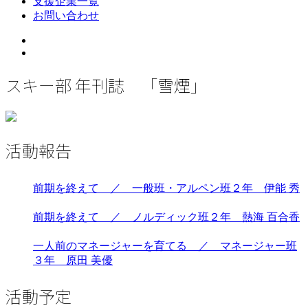
支援企業一覧
お問い合わせ
Twitter
Instagram
スキー部 年刊誌 「雪煙」
活動報告
前期を終えて ／ 一般班・アルペン班２年 伊能 秀
前期を終えて ／ ノルディック班２年 熱海 百合香
一人前のマネージャーを育てる ／ マネージャー班
３年 原田 美優
活動予定