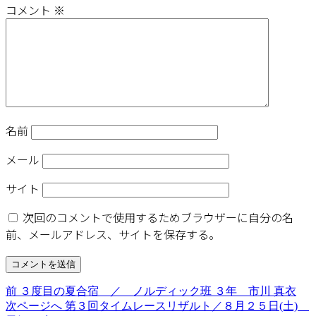
コメント
※
名前
メール
サイト
次回のコメントで使用するためブラウザーに自分の名
前、メールアドレス、サイトを保存する。
投
前
前
３度目の夏合宿 ／ ノルディック班 ３年 市川 真衣
の
次
次ページへ
第３回タイムレースリザルト／８月２５日(土)