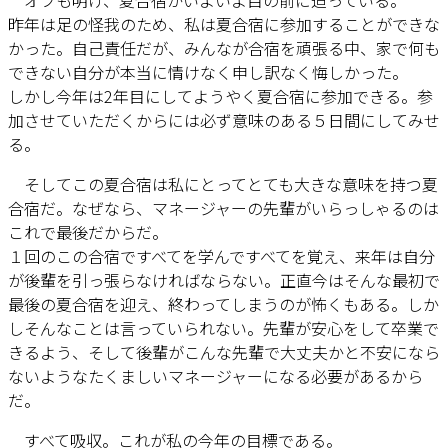
オフも明け、夏合宿がいよいよ目の前に迫っている。
昨年は足の怪我のため、私は夏合宿に参加することができな
かった。自己責任だが、みんなが合宿を頑張る中、家で何も
できない自分が本当に情けなく申し訳なく悔しかった。
しかし今年は2年目にしてようやく夏合宿に参加できる。参
加させていただくからには必ず意味のある５日間にしてみせ
る。
そしてこの夏合宿は私にとってとても大きな意味を持つ夏
合宿だ。なぜなら、マネージャーの先輩がいらっしゃるのは
これで最後だからだ。
１回のこの合宿ですべてを学んですべてを覚え、来年は自分
が後輩を引っ張らなければならない。正直今はそんな最初で
最後の夏合宿を迎え、終わってしまうのが怖くもある。しか
しそんなことは言っていられない。先輩が安心をして卒業で
きるよう、そして後輩がこんな先輩で大丈夫かと不安になら
ないようなたくましいマネージャーになる必要があるから
だ。
すべて吸収。これが私の今年の目標である。