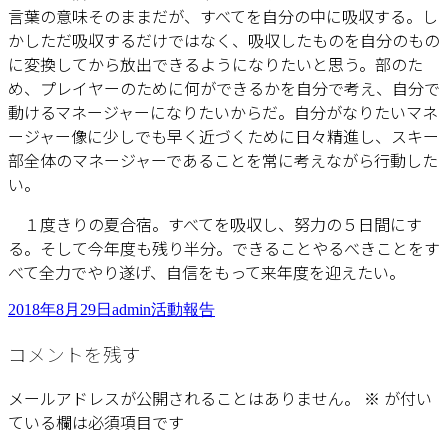
言葉の意味そのままだが、すべてを自分の中に吸収する。し
かしただ吸収するだけではなく、吸収したものを自分のもの
に変換してから放出できるようになりたいと思う。部のた
め、プレイヤーのために何ができるかを自分で考え、自分で
動けるマネージャーになりたいからだ。自分がなりたいマネ
ージャー像に少しでも早く近づくために日々精進し、スキー
部全体のマネージャーであることを常に考えながら行動した
い。
１度きりの夏合宿。すべてを吸収し、努力の５日間にす
る。そして今年度も残り半分。できることやるべきことをす
べて全力でやり遂げ、自信をもって来年度を迎えたい。
投
作
カ
2018年8月29日
admin
活動報告
稿
成
テ
コメントを残す
日:
者
ゴ
リ
ー
メールアドレスが公開されることはありません。
※
が付い
ている欄は必須項目です