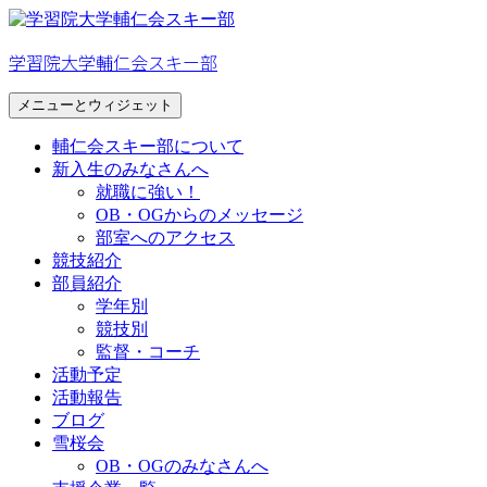
コ
ン
学習院大学輔仁会スキー部
テ
ン
メニューとウィジェット
ツ
へ
輔仁会スキー部について
ス
新入生のみなさんへ
キ
就職に強い！
ッ
OB・OGからのメッセージ
プ
部室へのアクセス
競技紹介
部員紹介
学年別
競技別
監督・コーチ
活動予定
活動報告
ブログ
雪桜会
OB・OGのみなさんへ