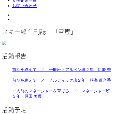
支援企業一覧
お問い合わせ
Twitter
Instagram
スキー部 年刊誌 「雪煙」
活動報告
前期を終えて ／ 一般班・アルペン班２年 伊能 秀
前期を終えて ／ ノルディック班２年 熱海 百合香
一人前のマネージャーを育てる ／ マネージャー班
３年 原田 美優
活動予定